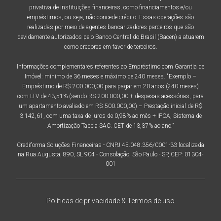
privativa de instituições financeiras, como financiamentos e/ou
empréstimos, ou seja, não concede crédito. Essas operações são
realizadas por meio de agentes bancarizadores parceiros que são
devidamente autorizados pelo Banco Central do Brasil (Bacen) a atuarem
como credores em favor de terceiros.
Informações complementares referentes ao Empréstimo com Garantia de
Imóvel: mínimo de 36 meses e máximo de 240 meses. "Exemplo –
Empréstimo de R$ 200.000,00 para pagar em 20 anos (240 meses)
com LTV de 43,51% (sendo R$ 200.000,00 + despesas acessórias, para
um apartamento avaliado em R$ 500.000,00) – Prestação inicial de R$
3.142,61, com uma taxa de juros de 0,98% ao mês + IPCA, Sistema de
Amortização Tabela SAC. CET de 13,37% ao ano."
Crediforma Soluções Financeiras - CNPJ 45.048.356/0001-33 localizada
na Rua Augusta, 890, SL 904 - Consolação, São Paulo - SP, CEP: 01304-
001
Políticas de privacidade & Termos de uso